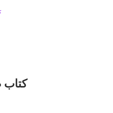
ک
کتاب ص